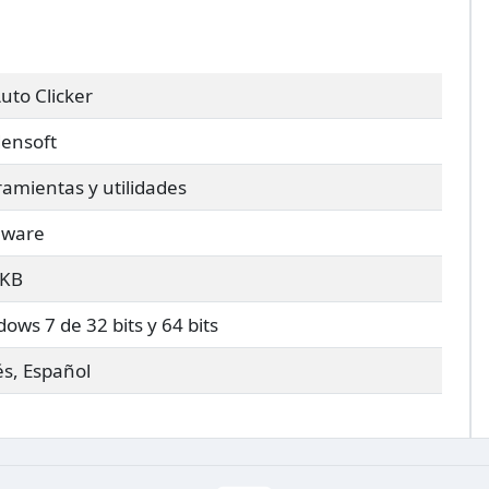
uto Clicker
ensoft
amientas y utilidades
eware
 KB
ows 7 de 32 bits y 64 bits
és, Español